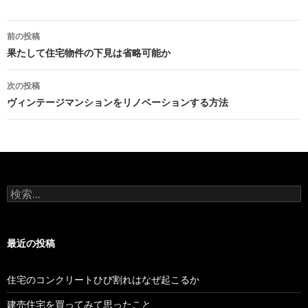
前の投稿
投
果たして住宅物件の下見は省略可能か
稿
次の投稿
ナ
ヴィンテージマンションをリノベーションする方法
ビ
ゲ
ー
検
シ
索
:
ョ
最近の投稿
ン
住宅のコンクリートひび割れはなぜ起こるか
建売住宅を買ってみて思ったこと