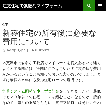
検
注文住宅で素敵なマイフォーム
索
コ
メインメ
ン
ニュー
テ
ン
住宅
ツ
新築住宅の所有後に必要な
へ
費用について
ス
キ
ッ
2016年11月20日
ZUPKVGZ8
プ
木更津市で有名な工務店でマイホームを購入あるいは建て
ようとする際には、実際に住みはじめた後に次の様な費用
がかかるということも知っておいた方が良いでしょう。ま
ずは最長３５年にも及ぶ住宅ローンの返済です。
営業システム開発で少しずつ貯金
をしてきましたが、最低
でも２０年以上の住宅ローンを組むことになるのが一般的
なので、毎月の返済とともに、賞与支給時にはそれに合わ