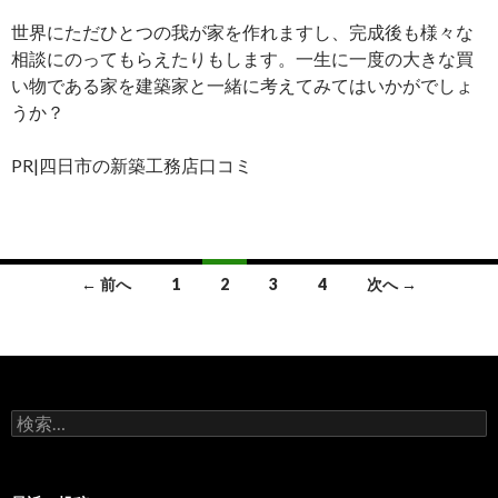
世界にただひとつの我が家を作れますし、完成後も様々な
相談にのってもらえたりもします。一生に一度の大きな買
い物である家を建築家と一緒に考えてみてはいかがでしょ
うか？
PR|四日市の新築工務店口コミ
← 前へ
1
2
3
4
次へ →
投
稿
ナ
検
ビ
索
:
ゲ