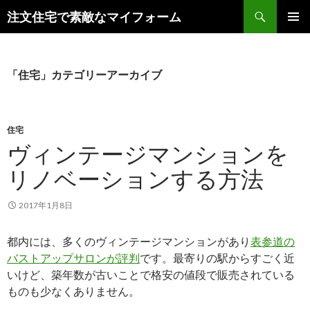
検
注文住宅で素敵なマイフォーム
索
コ
メインメ
ン
ニュー
テ
ン
「住宅」カテゴリーアーカイブ
ツ
へ
ス
キ
住宅
ッ
ヴィンテージマンションを
プ
リノベーションする方法
2017年1月8日
都内には、多くのヴィンテージマンションがあり
表参道の
バストアップサロンが評判
です。最寄りの駅からすごく近
いけど、築年数が古いことで格安の値段で販売されている
ものも少なくありません。