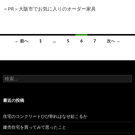
＜PR＞大阪市でお気に入りのオーダー家具
← 前へ
1
…
5
6
7
次へ →
投
稿
ナ
検
ビ
索
:
ゲ
最近の投稿
ー
シ
住宅のコンクリートひび割れはなぜ起こるか
ョ
建売住宅を買ってみて思ったこと