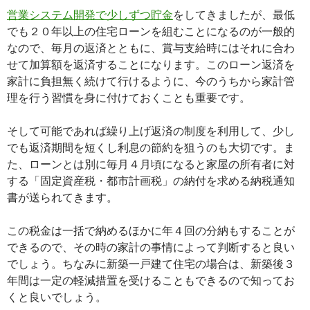
営業システム開発で少しずつ貯金
をしてきましたが、最低
でも２０年以上の住宅ローンを組むことになるのが一般的
なので、毎月の返済とともに、賞与支給時にはそれに合わ
せて加算額を返済することになります。このローン返済を
家計に負担無く続けて行けるように、今のうちから家計管
理を行う習慣を身に付けておくことも重要です。
そして可能であれば繰り上げ返済の制度を利用して、少し
でも返済期間を短くし利息の節約を狙うのも大切です。ま
た、ローンとは別に毎月４月頃になると家屋の所有者に対
する「固定資産税・都市計画税」の納付を求める納税通知
書が送られてきます。
この税金は一括で納めるほかに年４回の分納もすることが
できるので、その時の家計の事情によって判断すると良い
でしょう。ちなみに新築一戸建て住宅の場合は、新築後３
年間は一定の軽減措置を受けることもできるので知ってお
くと良いでしょう。