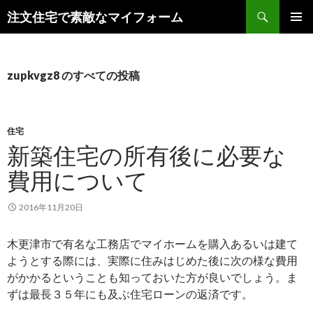
検
注文住宅で素敵なマイフォーム
索
コ
メインメ
ン
ニュー
テ
ン
zupkvgz8 のすべての投稿
ツ
へ
ス
キ
住宅
ッ
新築住宅の所有後に必要な
プ
費用について
2016年11月20日
木更津市で有名な工務店でマイホームを購入あるいは建て
ようとする際には、実際に住みはじめた後に次の様な費用
がかかるということも知っておいた方が良いでしょう。ま
ずは最長３５年にも及ぶ住宅ローンの返済です。